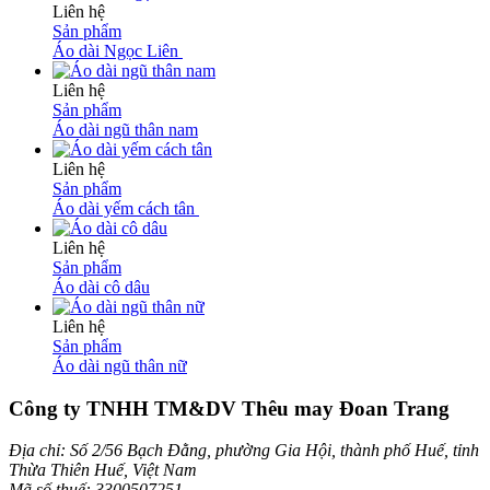
Liên hệ
Sản phẩm
Áo dài Ngọc Liên
Liên hệ
Sản phẩm
Áo dài ngũ thân nam
Liên hệ
Sản phẩm
Áo dài yếm cách tân
Liên hệ
Sản phẩm
Áo dài cô dâu
Liên hệ
Sản phẩm
Áo dài ngũ thân nữ
Công ty TNHH TM&DV Thêu may Đoan Trang
Địa chỉ: Số 2/56 Bạch Đằng, phường Gia Hội, thành phố Huế, tỉnh
Thừa Thiên Huế, Việt Nam
Mã số thuế: 3300507251