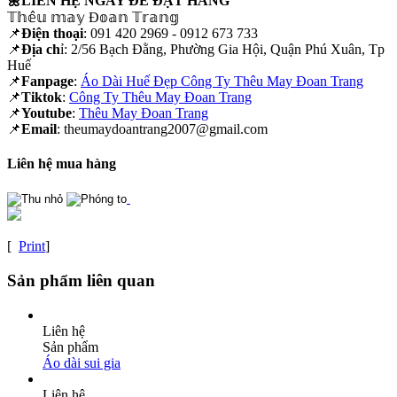
🌼LIÊN HỆ NGAY ĐỂ ĐẶT HÀNG
𝕋𝕙𝕖̂𝕦 𝕞𝕒𝕪 Đ𝕠𝕒𝕟 𝕋𝕣𝕒𝕟𝕘
📌
Điện thoại
: 091 420 2969 - 0912 673 733
📌
Địa ch
ỉ: 2/56 Bạch Đằng, Phường Gia Hội, Quận Phú Xuân, Tp
Huế
📌
Fanpage
:
Áo Dài Huế Đẹp Công Ty Thêu May Đoan Trang
📌
Tiktok
:
Công Ty Thêu May Đoan Trang
📌
Youtube
:
Thêu May Đoan Trang
📌
Email
: theumaydoantrang2007@gmail.com
Liên hệ mua hàng
[
Print
]
Sản phẩm liên quan
Liên hệ
Sản phẩm
Áo dài sui gia
Liên hệ