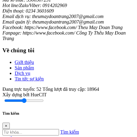
Hot line/Zalo/Viber: 0914202969
Điện thoại: 0234 3601609
Email dịch vụ: theumaydoantrang2007@gmail.com
Email quản lý: theumaydoantrang2007@gmail.com
Facebook: https://www.facebook.com/ Theu May Doan Trang
Fanpage: https://www.facebook.com/ Công Ty Thêu May Đoan
Trang
Về chúng tôi
Giới thiệu
Sản phẩm
Dịch vụ
Tin tức sự kiện
Đang trực tuyến:
52
Tổng lượt đã truy cập:
18964
Xây dựng bởi HueCIT
Tìm kiếm
×
Tìm kiếm