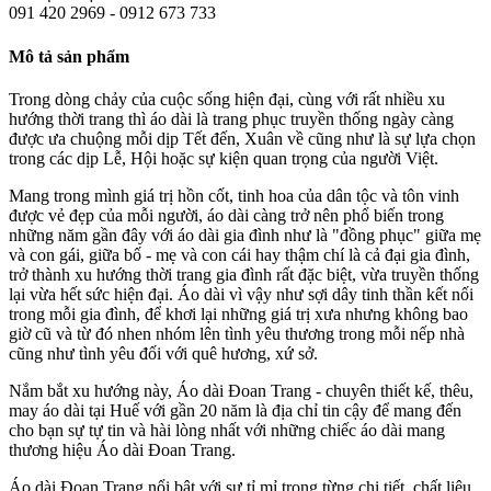
091 420 2969 - 0912 673 733
Mô tả sản phẩm
Trong dòng chảy của cuộc sống hiện đại, cùng với rất nhiều xu
hướng thời trang thì áo dài là trang phục truyền thống ngày càng
được ưa chuộng mỗi dịp Tết đến, Xuân về cũng như là sự lựa chọn
trong các dịp Lễ, Hội hoặc sự kiện quan trọng của người Việt.
Mang trong mình giá trị hồn cốt, tinh hoa của dân tộc và tôn vinh
được vẻ đẹp của mỗi người, áo dài càng trở nên phổ biến trong
những năm gần đây với áo dài gia đình như là "đồng phục" giữa mẹ
và con gái, giữa bố - mẹ và con cái hay thậm chí là cả đại gia đình,
trở thành xu hướng thời trang gia đình rất đặc biệt, vừa truyền thống
lại vừa hết sức hiện đại. Áo dài vì vậy như sợi dây tinh thần kết nối
trong mỗi gia đình, để khơi lại những giá trị xưa nhưng không bao
giờ cũ và từ đó nhen nhóm lên tình yêu thương trong mỗi nếp nhà
cũng như tình yêu đối với quê hương, xứ sở.
Nắm bắt xu hướng này, Áo dài Đoan Trang - chuyên thiết kế, thêu,
may áo dài tại Huế với gần 20 năm là địa chỉ tin cậy để mang đến
cho bạn sự tự tin và hài lòng nhất với những chiếc áo dài mang
thương hiệu Áo dài Đoan Trang.
Áo dài Đoan Trang nổi bật với sự tỉ mỉ trong từng chi tiết, chất liệu