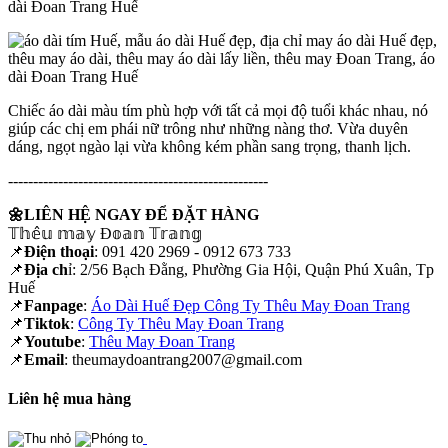
Chiếc áo dài màu tím phù hợp với tất cả mọi độ tuổi khác nhau, nó
giúp các chị em phái nữ trông như những nàng thơ. Vừa duyên
dáng, ngọt ngào lại vừa không kém phần sang trọng, thanh lịch.
----------------------------------------------------
🌼LIÊN HỆ NGAY ĐỂ ĐẶT HÀNG
𝕋𝕙𝕖̂𝕦 𝕞𝕒𝕪 Đ𝕠𝕒𝕟 𝕋𝕣𝕒𝕟𝕘
📌
Điện thoại
: 091 420 2969 - 0912 673 733
📌
Địa ch
ỉ: 2/56 Bạch Đằng, Phường Gia Hội, Quận Phú Xuân, Tp
Huế
📌
Fanpage
:
Áo Dài Huế Đẹp Công Ty Thêu May Đoan Trang
📌
Tiktok
:
Công Ty Thêu May Đoan Trang
📌
Youtube
:
Thêu May Đoan Trang
📌
Email
: theumaydoantrang2007@gmail.com
Liên hệ mua hàng