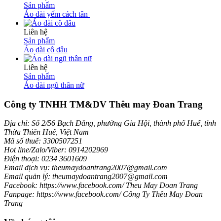
Sản phẩm
Áo dài yếm cách tân
Liên hệ
Sản phẩm
Áo dài cô dâu
Liên hệ
Sản phẩm
Áo dài ngũ thân nữ
Công ty TNHH TM&DV Thêu may Đoan Trang
Địa chỉ: Số 2/56 Bạch Đằng, phường Gia Hội, thành phố Huế, tỉnh
Thừa Thiên Huế, Việt Nam
Mã số thuế: 3300507251
Hot line/Zalo/Viber: 0914202969
Điện thoại: 0234 3601609
Email dịch vụ: theumaydoantrang2007@gmail.com
Email quản lý: theumaydoantrang2007@gmail.com
Facebook: https://www.facebook.com/ Theu May Doan Trang
Fanpage: https://www.facebook.com/ Công Ty Thêu May Đoan
Trang