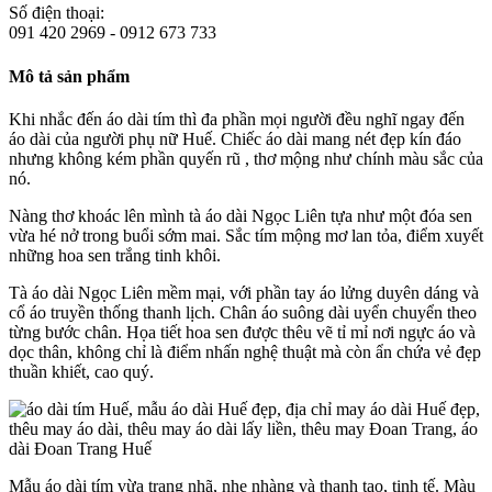
Số điện thoại:
091 420 2969 - 0912 673 733
Mô tả sản phẩm
Khi nhắc đến áo dài tím thì đa phần mọi người đều nghĩ ngay đến
áo dài của người phụ nữ Huế. Chiếc áo dài mang nét đẹp kín đáo
nhưng không kém phần quyến rũ , thơ mộng như chính màu sắc của
nó.
Nàng thơ khoác lên mình tà áo dài Ngọc Liên tựa như một đóa sen
vừa hé nở trong buổi sớm mai. Sắc tím mộng mơ lan tỏa, điểm xuyết
những hoa sen trắng tinh khôi.
Tà áo dài Ngọc Liên mềm mại, với phần tay áo lửng duyên dáng và
cổ áo truyền thống thanh lịch. Chân áo suông dài uyển chuyển theo
từng bước chân. Họa tiết hoa sen được thêu vẽ tỉ mỉ nơi ngực áo và
dọc thân, không chỉ là điểm nhấn nghệ thuật mà còn ẩn chứa vẻ đẹp
thuần khiết, cao quý.
Mẫu áo dài tím vừa trang nhã, nhẹ nhàng và thanh tao, tinh tế. Màu