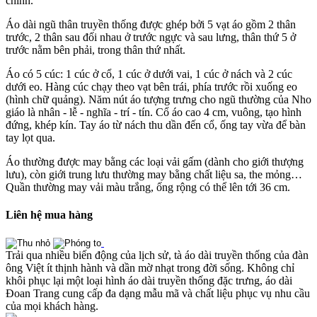
chỉnh.
Áo dài ngũ thân truyền thống được ghép bởi 5 vạt áo gồm 2 thân
trước, 2 thân sau đối nhau ở trước ngực và sau lưng, thân thứ 5 ở
trước nằm bên phải, trong thân thứ nhất.
Áo có 5 cúc: 1 cúc ở cổ, 1 cúc ở dưới vai, 1 cúc ở nách và 2 cúc
dưới eo. Hàng cúc chạy theo vạt bên trái, phía trước rồi xuống eo
(hình chữ quảng). Năm nút áo tượng trưng cho ngũ thường của Nho
giáo là nhân - lễ - nghĩa - trí - tín. Cổ áo cao 4 cm, vuông, tạo hình
đứng, khép kín. Tay áo từ nách thu dần đến cổ, ống tay vừa để bàn
tay lọt qua.
Áo thường được may bằng các loại vải gấm (dành cho giới thượng
lưu), còn giới trung lưu thường may bằng chất liệu sa, the mỏng…
Quần thường may vải màu trắng, ống rộng có thể lên tới 36 cm.
Liên hệ mua hàng
Trải qua nhiều biến động của lịch sử, tà áo dài truyền thống của đàn
ông Việt ít thịnh hành và dần mờ nhạt trong đời sống. Không chỉ
khôi phục lại một loại hình áo dài truyền thống đặc trưng, áo dài
Đoan Trang cung cấp đa dạng mẫu mã và chất liệu phục vụ nhu cầu
của mọi khách hàng.