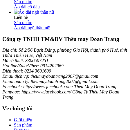
Sản phẩm
Áo dài cô dâu
Liên hệ
Sản phẩm
Áo dài ngũ thân nữ
Công ty TNHH TM&DV Thêu may Đoan Trang
Địa chỉ: Số 2/56 Bạch Đằng, phường Gia Hội, thành phố Huế, tỉnh
Thừa Thiên Huế, Việt Nam
Mã số thuế: 3300507251
Hot line/Zalo/Viber: 0914202969
Điện thoại: 0234 3601609
Email dịch vụ: theumaydoantrang2007@gmail.com
Email quản lý: theumaydoantrang2007@gmail.com
Facebook: https://www.facebook.com/ Theu May Doan Trang
Fanpage: https://www.facebook.com/ Công Ty Thêu May Đoan
Trang
Về chúng tôi
Giới thiệu
Sản phẩm