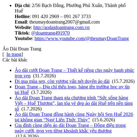
Địa chỉ
: 2/56 Bạch Đằng, Phường Phú Xuân, Thành phố
Huế
Hotline
: 091 420 2969 – 091 267 3733
Email
:
theumaydoantrang2007@gmail.com
Website
:
http://aodaidoantrang.com.vn
Tiktok
:
@doantrang491970
Youtube
:
https://www.youtube.com/@theumayDoanTrang
Áo Dài Đoan Trang
[
In trang
]
Các bài khác
Áo dài cưới Đoan Trang – Thiết kế riêng cho ngày hạnh phúc
trọn vẹn
(31.7.2026)
Đi qua mùa sen, còn vương vấn nét duyên áo dài
(15.7.2026)
Đoan Trang – Địa chỉ thêu logo, bảng tên trường học uy tín
tại Huế
(3.7.2026)
Áo dài Đoan Trang tham gia chương trình “Sức sống hàng
Việt – Huế Thương”, lan tỏa vẻ đẹp áo dài Huế trên nền tảng
số
(1.7.2026)
Áo dài Đoan Trang đồng hành cùng Ngày hội Sen Huế 2026
tại không gian “Ngự Liên Thức Thủy”
(15.6.2026)
Gia đình cùng diện áo dài Đoan Trang – Đồng điệu trong
ngày cưới, trọn vẹn từng khoảnh khắc yêu thương
(12.6.2026)