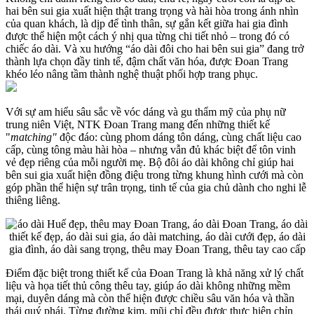
hai bên sui gia xuất hiện thật trang trọng và hài hòa trong ánh nhìn
của quan khách, là dịp để tình thân, sự gắn kết giữa hai gia đình
được thể hiện một cách ý nhị qua từng chi tiết nhỏ – trong đó có
chiếc áo dài. Và xu hướng “áo dài đôi cho hai bên sui gia” đang trở
thành lựa chọn đầy tinh tế, đậm chất văn hóa, được Đoan Trang
khéo léo nâng tầm thành nghệ thuật phối hợp trang phục.
Với sự am hiểu sâu sắc về vóc dáng và gu thẩm mỹ của phụ nữ
trung niên Việt, NTK Đoan Trang mang đến những thiết kế
"
matching"
độc đáo: cùng phom dáng tôn dáng, cùng chất liệu cao
cấp, cùng tông màu hài hòa – nhưng vẫn đủ khác biệt để tôn vinh
vẻ đẹp riêng của mỗi người mẹ. Bộ đôi áo dài không chỉ giúp hai
bên sui gia xuất hiện đồng điệu trong từng khung hình cưới mà còn
góp phần thể hiện sự trân trọng, tinh tế của gia chủ dành cho nghi lễ
thiêng liêng.
Điểm đặc biệt trong thiết kế của Đoan Trang là khả năng xử lý chất
liệu và họa tiết thủ công thêu tay, giúp áo dài không những mềm
mại, duyên dáng mà còn thể hiện được chiều sâu văn hóa và thần
thái quý phái. Từng đường kim, mũi chỉ đều được thực hiện chỉn