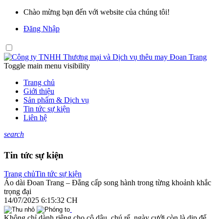
Chào mừng bạn đến với website của chúng tôi!
Đăng Nhập
Toggle main menu visibility
Trang chủ
Giới thiệu
Sản phẩm & Dịch vụ
Tin tức sự kiện
Liên hệ
search
Tin tức sự kiện
Trang chủ
Tin tức sự kiện
Áo dài Đoan Trang – Đẳng cấp song hành trong từng khoảnh khắc
trọng đại
14/07/2025 6:15:32 CH
Không chỉ dành riêng cho cô dâu, chú rể, ngày cưới còn là dịp để