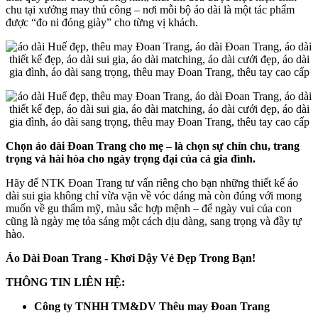
chu tại xưởng may thủ công – nơi mỗi bộ áo dài là một tác phẩm
được “đo ni đóng giày” cho từng vị khách.
Chọn áo dài Đoan Trang cho mẹ – là chọn sự chỉn chu, trang
trọng và hài hòa cho ngày trọng đại của cả gia đình.
Hãy để NTK Đoan Trang tư vấn riêng cho bạn những thiết kế áo
dài sui gia không chỉ vừa vặn về vóc dáng mà còn đúng với mong
muốn về gu thẩm mỹ, màu sắc hợp mệnh – để ngày vui của con
cũng là ngày mẹ tỏa sáng một cách dịu dàng, sang trọng và đầy tự
hào.
Áo Dài Đoan Trang - Khơi Dậy Vẻ Đẹp Trong Bạn!​
THÔNG TIN LIÊN HỆ:
Công ty TNHH TM&DV Thêu may Đoan Trang