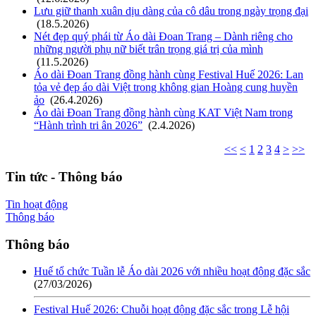
Lưu giữ thanh xuân dịu dàng của cô dâu trong ngày trọng đại
(18.5.2026)
Nét đẹp quý phái từ Áo dài Đoan Trang – Dành riêng cho
những người phụ nữ biết trân trọng giá trị của mình
(11.5.2026)
Áo dài Đoan Trang đồng hành cùng Festival Huế 2026: Lan
tỏa vẻ đẹp áo dài Việt trong không gian Hoàng cung huyền
ảo
(26.4.2026)
Áo dài Đoan Trang đồng hành cùng KAT Việt Nam trong
“Hành trình tri ân 2026”
(2.4.2026)
<<
<
1
2
3
4
>
>>
Tin tức - Thông báo
Tin hoạt động
Thông báo
Thông báo
Huế tổ chức Tuần lễ Áo dài 2026 với nhiều hoạt động đặc sắc
(27/03/2026)
Festival Huế 2026: Chuỗi hoạt động đặc sắc trong Lễ hội