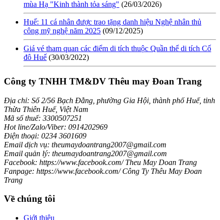
mùa Hạ "Kinh thành tỏa sáng"
(26/03/2026)
Huế: 11 cá nhân được trao tặng danh hiệu Nghệ nhân thủ
công mỹ nghệ năm 2025
(09/12/2025)
Giá vé tham quan các điểm di tích thuộc Quần thể di tích Cố
đô Huế
(30/03/2022)
Công ty TNHH TM&DV Thêu may Đoan Trang
Địa chỉ: Số 2/56 Bạch Đằng, phường Gia Hội, thành phố Huế, tỉnh
Thừa Thiên Huế, Việt Nam
Mã số thuế: 3300507251
Hot line/Zalo/Viber: 0914202969
Điện thoại: 0234 3601609
Email dịch vụ: theumaydoantrang2007@gmail.com
Email quản lý: theumaydoantrang2007@gmail.com
Facebook: https://www.facebook.com/ Theu May Doan Trang
Fanpage: https://www.facebook.com/ Công Ty Thêu May Đoan
Trang
Về chúng tôi
Giới thiệu