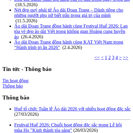
(18.5.2026)
Nét đẹp quý phái từ Áo dài Đoan Trang – Dành riêng cho
những người phụ nữ biết trân trọng giá trị của mình
(11.5.2026)
Áo dài Đoan Trang đồng hành cùng Festival Huế 2026: Lan
tỏa vẻ đẹp áo dài Việt trong không gian Hoàng cung huyền
ảo
(26.4.2026)
Áo dài Đoan Trang đồng hành cùng KAT Việt Nam trong
“Hành trình tri ân 2026”
(2.4.2026)
<<
<
1
2
3
4
>
>>
Tin tức - Thông báo
Tin hoạt động
Thông báo
Thông báo
Huế tổ chức Tuần lễ Áo dài 2026 với nhiều hoạt động đặc sắc
(27/03/2026)
Festival Huế 2026: Chuỗi hoạt động đặc sắc trong Lễ hội
mùa Hạ "Kinh thành tỏa sáng"
(26/03/2026)