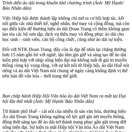
Trình diễn áo dài trong khuôn khổ chương trình (Ảnh: Mỹ Hạnh/
Báo Nhân dân)
Việc Hiệp hội được thành lập không chỉ mở ra cơ hội hợp tác, kết
nối giữa các nhà thiết kế, nghệ nhân, thợ may và cộng đồng, mà còn
tạo điều kiện để thương hiệu áo dài Đoan Trang có thêm không gian
lan tỏa các bộ sưu tập, dịch vụ thêu may và đồng phục áo dài cho
học sinh – sinh viên, cán bộ công chức, cũng như áo dài sự kiện.
Đối với NTK Đoan Trang, đây còn là dịp để nhìn lại chặng đường
hơn 15 năm gắn bó với nghề, tận tâm gìn giữ và sáng tạo để áo dài
luôn phù hợp với nhịp sống hiện đại mà không mất đi giá trị truyền
thống cùng kỳ vọng rằng, với sự kết nối từ Hiệp hội, áo dài Huế nói
riêng và áo dài Việt Nam nói chung sẽ ngày càng khẳng định vị thế
trên bản đồ văn hóa – thời trang thế giới.
Ban chấp hành Hiệp Hội Văn hóa áo dài Việt Nam ra mắt tại Đại
hội lần thứ nhất (Ảnh: Mỹ Hạnh/ Báo Nhân dân)
Từ thành phố Huế – cái nôi của nhiều di sản văn hóa, thương hiệu
Áo dài Đoan Trang không ngừng nỗ lực giữ gìn nét truyền thống,
đồng thời sáng tạo để áo dài trở thành trang phục gần gũi trong đời
sống hiện đại. Sự kiện ra mắt Hiệp hội Văn hóa Áo dài Việt Nam