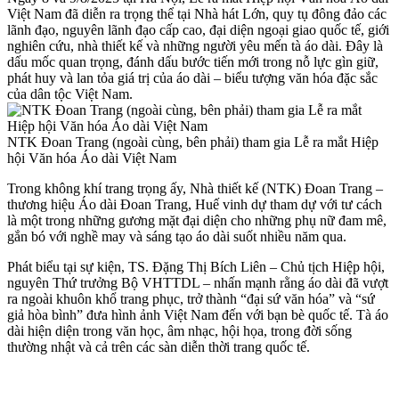
Việt Nam đã diễn ra trọng thể tại Nhà hát Lớn, quy tụ đông đảo các
lãnh đạo, nguyên lãnh đạo cấp cao, đại diện ngoại giao quốc tế, giới
nghiên cứu, nhà thiết kế và những người yêu mến tà áo dài. Đây là
dấu mốc quan trọng, đánh dấu bước tiến mới trong nỗ lực gìn giữ,
phát huy và lan tỏa giá trị của áo dài – biểu tượng văn hóa đặc sắc
của dân tộc Việt Nam.
NTK Đoan Trang (ngoài cùng, bên phải) tham gia Lễ ra mắt Hiệp
hội Văn hóa Áo dài Việt Nam
Trong không khí trang trọng ấy, Nhà thiết kế (NTK) Đoan Trang –
thương hiệu Áo dài Đoan Trang, Huế vinh dự tham dự với tư cách
là một trong những gương mặt đại diện cho những phụ nữ đam mê,
gắn bó với nghề may và sáng tạo áo dài suốt nhiều năm qua.
Phát biểu tại sự kiện, TS. Đặng Thị Bích Liên – Chủ tịch Hiệp hội,
nguyên Thứ trưởng Bộ VHTTDL – nhấn mạnh rằng áo dài đã vượt
ra ngoài khuôn khổ trang phục, trở thành “đại sứ văn hóa” và “sứ
giả hòa bình” đưa hình ảnh Việt Nam đến với bạn bè quốc tế. Tà áo
dài hiện diện trong văn học, âm nhạc, hội họa, trong đời sống
thường nhật và cả trên các sàn diễn thời trang quốc tế.