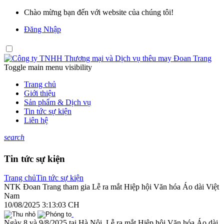
Chào mừng bạn đến với website của chúng tôi!
Đăng Nhập
Toggle main menu visibility
Trang chủ
Giới thiệu
Sản phẩm & Dịch vụ
Tin tức sự kiện
Liên hệ
search
Tin tức sự kiện
Trang chủ
Tin tức sự kiện
NTK Đoan Trang tham gia Lễ ra mắt Hiệp hội Văn hóa Áo dài Việt
Nam
10/08/2025 3:13:03 CH
Ngày 8 và 9/8/2025 tại Hà Nội, Lễ ra mắt Hiệp hội Văn hóa Áo dài