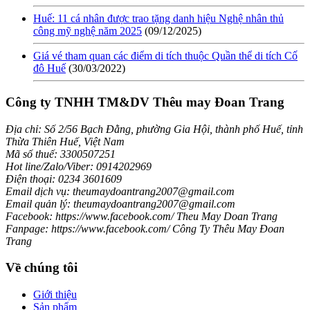
Huế: 11 cá nhân được trao tặng danh hiệu Nghệ nhân thủ
công mỹ nghệ năm 2025
(09/12/2025)
Giá vé tham quan các điểm di tích thuộc Quần thể di tích Cố
đô Huế
(30/03/2022)
Công ty TNHH TM&DV Thêu may Đoan Trang
Địa chỉ: Số 2/56 Bạch Đằng, phường Gia Hội, thành phố Huế, tỉnh
Thừa Thiên Huế, Việt Nam
Mã số thuế: 3300507251
Hot line/Zalo/Viber: 0914202969
Điện thoại: 0234 3601609
Email dịch vụ: theumaydoantrang2007@gmail.com
Email quản lý: theumaydoantrang2007@gmail.com
Facebook: https://www.facebook.com/ Theu May Doan Trang
Fanpage: https://www.facebook.com/ Công Ty Thêu May Đoan
Trang
Về chúng tôi
Giới thiệu
Sản phẩm