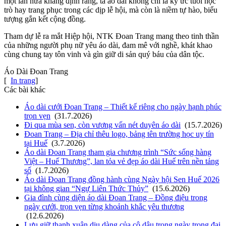
một lần nữa khẳng định rằng, tà áo dài không chỉ là ký ức tuổi học
trò hay trang phục trong các dịp lễ hội, mà còn là niềm tự hào, biểu
tượng gắn kết cộng đồng.
Tham dự lễ ra mắt Hiệp hội, NTK Đoan Trang mang theo tinh thần
của những người phụ nữ yêu áo dài, đam mê với nghề, khát khao
cùng chung tay tôn vinh và gìn giữ di sản quý báu của dân tộc.
Áo Dài Đoan Trang
[
In trang
]
Các bài khác
Áo dài cưới Đoan Trang – Thiết kế riêng cho ngày hạnh phúc
trọn vẹn
(31.7.2026)
Đi qua mùa sen, còn vương vấn nét duyên áo dài
(15.7.2026)
Đoan Trang – Địa chỉ thêu logo, bảng tên trường học uy tín
tại Huế
(3.7.2026)
Áo dài Đoan Trang tham gia chương trình “Sức sống hàng
Việt – Huế Thương”, lan tỏa vẻ đẹp áo dài Huế trên nền tảng
số
(1.7.2026)
Áo dài Đoan Trang đồng hành cùng Ngày hội Sen Huế 2026
tại không gian “Ngự Liên Thức Thủy”
(15.6.2026)
Gia đình cùng diện áo dài Đoan Trang – Đồng điệu trong
ngày cưới, trọn vẹn từng khoảnh khắc yêu thương
(12.6.2026)
Lưu giữ thanh xuân dịu dàng của cô dâu trong ngày trọng đại