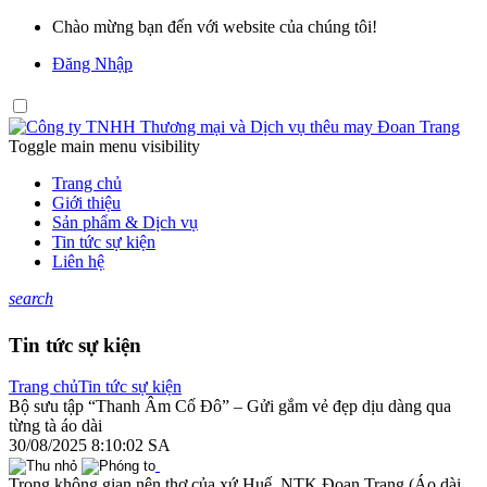
Chào mừng bạn đến với website của chúng tôi!
Đăng Nhập
Toggle main menu visibility
Trang chủ
Giới thiệu
Sản phẩm & Dịch vụ
Tin tức sự kiện
Liên hệ
search
Tin tức sự kiện
Trang chủ
Tin tức sự kiện
Bộ sưu tập “Thanh Âm Cố Đô” – Gửi gắm vẻ đẹp dịu dàng qua
từng tà áo dài
30/08/2025 8:10:02 SA
Trong không gian nên thơ của xứ Huế, NTK Đoan Trang (Áo dài