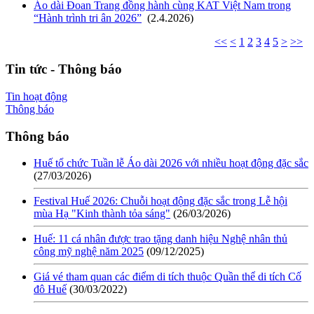
Áo dài Đoan Trang đồng hành cùng KAT Việt Nam trong
“Hành trình tri ân 2026”
(2.4.2026)
<<
<
1
2
3
4
5
>
>>
Tin tức - Thông báo
Tin hoạt động
Thông báo
Thông báo
Huế tổ chức Tuần lễ Áo dài 2026 với nhiều hoạt động đặc sắc
(27/03/2026)
Festival Huế 2026: Chuỗi hoạt động đặc sắc trong Lễ hội
mùa Hạ "Kinh thành tỏa sáng"
(26/03/2026)
Huế: 11 cá nhân được trao tặng danh hiệu Nghệ nhân thủ
công mỹ nghệ năm 2025
(09/12/2025)
Giá vé tham quan các điểm di tích thuộc Quần thể di tích Cố
đô Huế
(30/03/2022)