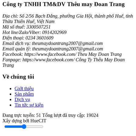
Công ty TNHH TM&DV Thêu may Đoan Trang
Địa chỉ: Số 2/56 Bạch Đằng, phường Gia Hội, thành phố Huế, tỉnh
Thừa Thiên Huế, Việt Nam
Mã số thuế: 3300507251
Hot line/Zalo/Viber: 0914202969
Điện thoại: 0234 3601609
Email dịch vụ: theumaydoantrang2007@gmail.com
Email quản lý: theumaydoantrang2007@gmail.com
Facebook: https://www.facebook.com/ Theu May Doan Trang
Fanpage: https://www.facebook.com/ Công Ty Thêu May Đoan
Trang
Về chúng tôi
Giới thiệu
Sản phẩm
Dịch vụ
Tin tức sự kiện
Đang trực tuyến:
51
Tổng lượt đã truy cập:
19024
Xây dựng bởi HueCIT