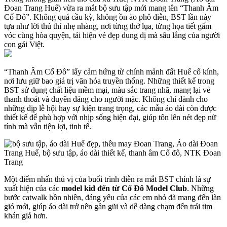
Đoan Trang Huế) vừa ra mắt bộ sưu tập mới mang tên “Thanh Âm
Cố Đô”. Không quá cầu kỳ, không ồn ào phô diễn, BST lần này
tựa như lời thủ thỉ nhẹ nhàng, nơi từng thớ lụa, từng họa tiết gấm
vóc cùng hòa quyện, tái hiện vẻ đẹp dung dị mà sâu lắng của người
con gái Việt.
“Thanh Âm Cố Đô” lấy cảm hứng từ chính mảnh đất Huế cổ kính,
nơi lưu giữ bao giá trị văn hóa truyền thống. Những thiết kế trong
BST sử dụng chất liệu mềm mại, màu sắc trang nhã, mang lại vẻ
thanh thoát và duyên dáng cho người mặc. Không chỉ dành cho
những dịp lễ hội hay sự kiện trang trọng, các mẫu áo dài còn được
thiết kế để phù hợp với nhịp sống hiện đại, giúp tôn lên nét đẹp nữ
tính mà vẫn tiện lợi, tinh tế.
Một điểm nhấn thú vị của buổi trình diễn ra mắt BST chính là sự
xuất hiện của các
model kid đến từ Cố Đô Model Club
. Những
bước catwalk hồn nhiên, đáng yêu của các em nhỏ đã mang đến làn
gió mới, giúp áo dài trở nên gần gũi và dễ dàng chạm đến trái tim
khán giả hơn.