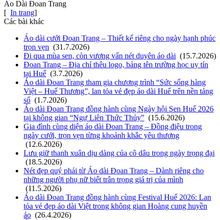
Áo Dài Đoan Trang
[
In trang
]
Các bài khác
Áo dài cưới Đoan Trang – Thiết kế riêng cho ngày hạnh phúc
trọn vẹn
(31.7.2026)
Đi qua mùa sen, còn vương vấn nét duyên áo dài
(15.7.2026)
Đoan Trang – Địa chỉ thêu logo, bảng tên trường học uy tín
tại Huế
(3.7.2026)
Áo dài Đoan Trang tham gia chương trình “Sức sống hàng
Việt – Huế Thương”, lan tỏa vẻ đẹp áo dài Huế trên nền tảng
số
(1.7.2026)
Áo dài Đoan Trang đồng hành cùng Ngày hội Sen Huế 2026
tại không gian “Ngự Liên Thức Thủy”
(15.6.2026)
Gia đình cùng diện áo dài Đoan Trang – Đồng điệu trong
ngày cưới, trọn vẹn từng khoảnh khắc yêu thương
(12.6.2026)
Lưu giữ thanh xuân dịu dàng của cô dâu trong ngày trọng đại
(18.5.2026)
Nét đẹp quý phái từ Áo dài Đoan Trang – Dành riêng cho
những người phụ nữ biết trân trọng giá trị của mình
(11.5.2026)
Áo dài Đoan Trang đồng hành cùng Festival Huế 2026: Lan
tỏa vẻ đẹp áo dài Việt trong không gian Hoàng cung huyền
ảo
(26.4.2026)