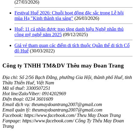
(27/03/2026)
Festival Huế 2026: Chuỗi hoạt động đặc sắc trong Lễ hội
mùa Hạ "Kinh thành tỏa sáng"
(26/03/2026)
Huế: 11 cá nhân được trao tặng danh hiệu Nghệ nhân thủ
công mỹ nghệ năm 2025
(09/12/2025)
Giá vé tham quan các điểm di tích thuộc Quần thể di tích Cố
đô Huế
(30/03/2022)
Công ty TNHH TM&DV Thêu may Đoan Trang
Địa chỉ: Số 2/56 Bạch Đằng, phường Gia Hội, thành phố Huế, tỉnh
Thừa Thiên Huế, Việt Nam
Mã số thuế: 3300507251
Hot line/Zalo/Viber: 0914202969
Điện thoại: 0234 3601609
Email dịch vụ: theumaydoantrang2007@gmail.com
Email quản lý: theumaydoantrang2007@gmail.com
Facebook: https://www.facebook.com/ Theu May Doan Trang
Fanpage: https://www.facebook.com/ Công Ty Thêu May Đoan
Trang